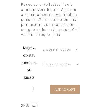
Fusce eu ante luctus ligula
aliquam vestibulum. Sed non
arcu sit amet nisl vestibulum
posuere. Phasellus lorem nisl,
porttitor in volutpat sit amet,
congue malesuada neque. Orci
varius natoque pena.
length-
of-stay
number-
of-
guests
ADD TO CART
SKU:
N/A