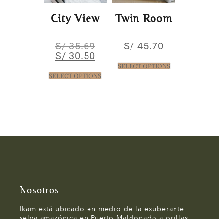
City View
Twin Room
S/
35.69
S/
45.70
S/
30.50
SELECT OPTIONS
SELECT OPTIONS
Nosotros
Ikam está ubicado en medio de la exuberante
selva amazónica en Puerto Maldonado a orillas