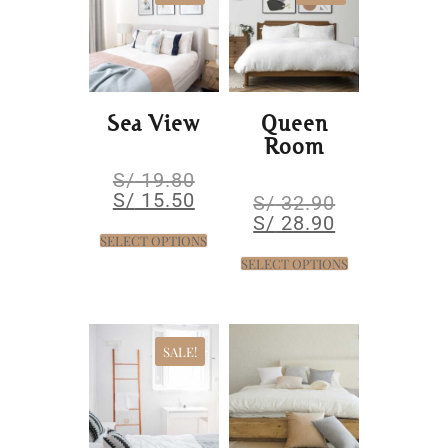
Sea View
Queen
Room
S/
19.80
S/
15.50
S/
32.90
S/
28.90
SELECT OPTIONS
SELECT OPTIONS
SALE!