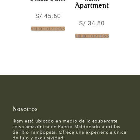
Apartment
S/
45.60
S/
34.80
SELECT OPTIONS
SELECT OPTIONS
Nosotros
Ikam está ubicado en medio de la exuberante
selva amazónica en Puerto Maldonado a orillas
del Río Tambopata. Ofrece una experiencia única
de lujo y exclusividad.