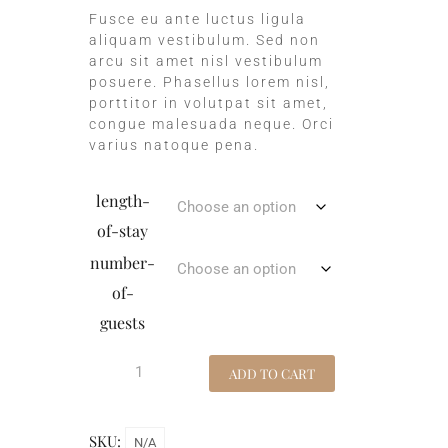
Fusce eu ante luctus ligula
aliquam vestibulum. Sed non
arcu sit amet nisl vestibulum
posuere. Phasellus lorem nisl,
porttitor in volutpat sit amet,
congue malesuada neque. Orci
varius natoque pena.
length-
of-stay
number-
of-
guests
ADD TO CART
SKU:
N/A