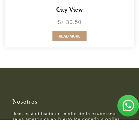
City View
S/ 30.50
READ MORE
Nosotros
Ikam está ubicado en medio de la exuberante
selva amazónica en Puerto Maldonado a orillas
del Río Tambopata. Ofrece una experiencia única
de lujo y exclusividad.