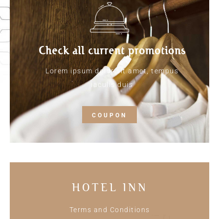
Check all current promotions
Lorem ipsum dolor sit amet, tempus
iaculis duis
COUPON
HOTEL INN
Terms and Conditions