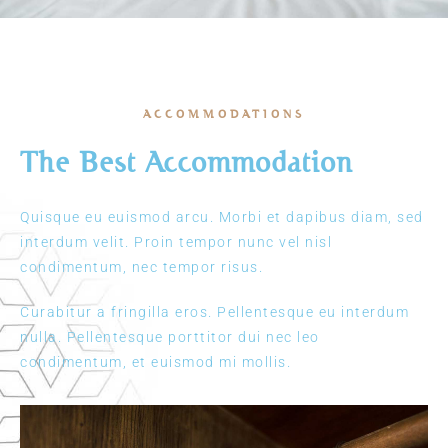
ACCOMMODATIONS
The Best Accommodation
Quisque eu euismod arcu. Morbi et dapibus diam, sed
interdum velit. Proin tempor nunc vel nisl
condimentum, nec tempor risus.
Curabitur a fringilla eros. Pellentesque eu interdum
nulla. Pellentesque porttitor dui nec leo
condimentum, et euismod mi mollis.